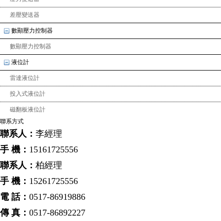
差壓變送器
數顯壓力控制器
數顯壓力控制器
液位計
雷達液位計
投入式液位計
磁翻板液位計
聯系方式
聯系人：
李經理
手 機：
15161725556
聯系人：
柏經理
手 機：
15261725556
電 話：
0517-86919886
傳 真：
0517-86892227