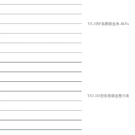
YE-100F負壓膜盒表-4KPa
YEJ-101型矩形膜盒壓力表