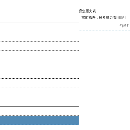
膜盒壓力表
當前條件：
膜盒壓力表
[
刪除
]
幻燈片