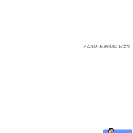
苯乙烯儲(chǔ)罐液位計(jì)選型