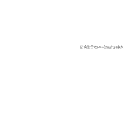
防腐型雷達(dá)液位計(jì)廠家