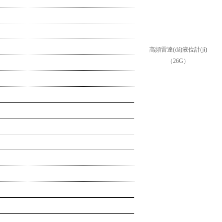
高頻雷達(dá)液位計(jì)
（26G）