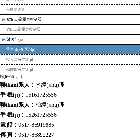
差壓變送器
數(shù)顯壓力控制器
數(shù)顯壓力控制器
液位計(jì)
雷達(dá)液位計(jì)
投入式液位計(jì)
磁翻板液位計(jì)
聯(lián)系方式
聯(lián)系人：
李經(jīng)理
手 機(jī)：
15161725556
聯(lián)系人：
柏經(jīng)理
手 機(jī)：
15261725556
電 話：
0517-86919886
傳 真：
0517-86892227