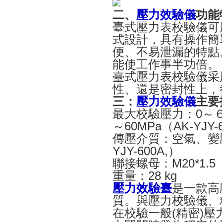
二、
壓力效驗儀
功能
臺式壓力表校驗儀可
式設計，具有操作簡
便、不易泄漏的特點
能使工作事半功倍。
臺式壓力表校驗儀采
性、還是密封性上，
三：
壓力效驗儀
主要
最大校驗壓力：
0
～
～
60MPa
（
AK-YJY-
傳壓介質：空氣、變
YJY-600A,
）
聯接螺母：
M20*1.5
重量：
28 kg
壓力效驗臺
是一款高
質。與壓力校驗儀、
在校驗一般(精密)壓