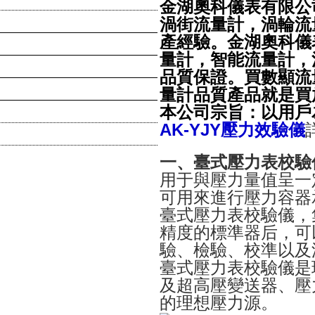
金湖奧科儀表有限公
渦街流量計，渦輪流
產經驗。金湖奧科儀
量計，智能流量計，
品質保證。買數顯流
量計品質產品就是買
本公司宗旨：以用戶
AK-YJY
壓力效驗儀
一、臺式壓力表校驗
用于與壓力量值呈一
可用來進行壓力容器
臺式壓力表校驗儀，
精度的標準器后，可
驗、檢驗、校準以及
臺式壓力表校驗儀是
及超高壓變送器、壓
的理想壓力源。