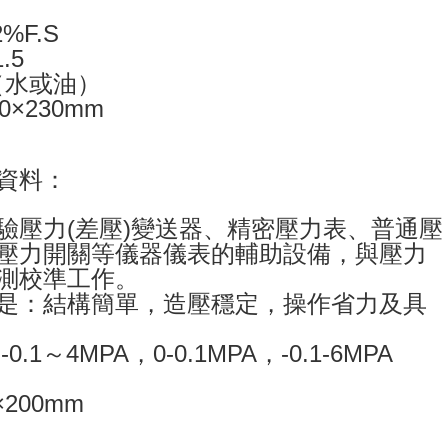
%F.S
.5
 （水或油）
0×230mm
資料：
驗壓力(差壓)變送器、精密壓力表、普通壓
壓力開關等儀器儀表的輔助設備，與壓力
測校準工作。
是：結構簡單，造壓穩定，操作省力及具
.1～4MPA，0-0.1MPA，-0.1-6MPA
200mm