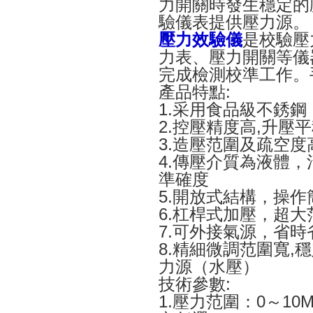
力開關時發生穩定的
驗儀表提供壓力源。
壓力效驗儀
是校驗壓
力表、壓力開關等儀
完成檢測校準工作。
產品特點:
1.采用食品級不銹
2.控壓精度高,升壓
3.造壓范圍及疏空度
4.傳壓介質為液體
準確度
5.開放式結構，操
6.杠桿式加壓，超
7.可外接氣源，省時
8.精細微調范圍寬
力源（水壓）
技術參數:
1.壓力范圍：0～10MP