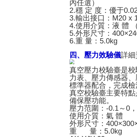
內任選）
2.穩 定 度：優于0.02
3.輸出接口：M20 x 1
4.使用介質：液 體
5.外形尺寸：400×24
6.重 量：5.0kg
四、
壓力效驗儀
詳細
真空壓力校驗臺是校
力表、壓力傳感器、
標準器配合，完成檢
真空校驗臺主要特點
備保壓功能。
壓力范圍：-0.1～0，-0
使用介質：氣 體
外形尺寸：400×300×
重 量：5.0kg