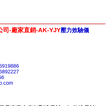
-廠家直銷-AK-YJY
壓力效驗儀
6919886
892227
56
.com