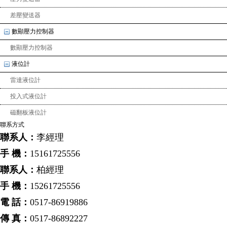
差壓變送器
數顯壓力控制器
數顯壓力控制器
液位計
雷達液位計
投入式液位計
磁翻板液位計
聯系方式
聯系人：
李經理
手 機：
15161725556
聯系人：
柏經理
手 機：
15261725556
電 話：
0517-86919886
傳 真：
0517-86892227