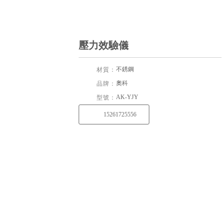
壓力效驗儀
不銹鋼
材質：
奧科
品牌：
AK-YJY
型號：
15261725556