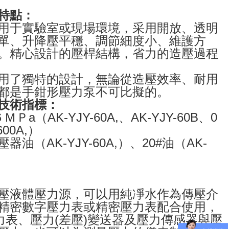
特點：
用于實驗室或現場環境，采用開放、透明
單、升降壓平穩、調節細度小、維護方
。精心設計的壓桿結構，省力的造壓過程
用了獨特的設計，無論從造壓效率、耐用
都是手鉗形壓力泵不可比擬的。
技術指標：
６ＭＰ
a
（
AK-YJY-60A,
、
AK-YJY-60B
、
0
600A,
）
壓器油（
AK-YJY-60A,
）、
20#
油（
AK-
壓液體壓力源，可以用純凈水作為傳壓介
精密數字壓力表或精密壓力表配合使用，
力表、壓力(差壓)變送器及壓力傳感器與壓