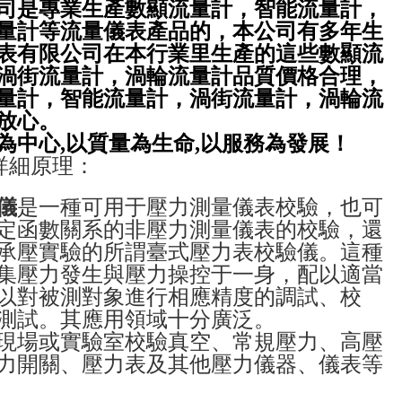
司是專業生產數顯流量計，智能流量計，
量計等流量儀表產品的，本公司有多年生
表有限公司在本行業里生產的這些數顯流
渦街流量計，渦輪流量計品質價格合理，
量計，智能流量計，渦街流量計，渦輪流
放心。
為中心
,
以質量為生命
,
以服務為發展！
詳細原理：
儀
是一種可用于壓力測量儀表校驗，也可
定函數關系的非壓力測量儀表的校驗，還
承壓實驗的所謂臺式壓力表校驗儀。這種
集壓力發生與壓力操控于一身，配以適當
以對被測對象進行相應精度的調試、校
測試。其應用領域十分廣泛。
現場或實驗室校驗真空、常規壓力、高壓
力開關、壓力表及其他壓力儀器、儀表等