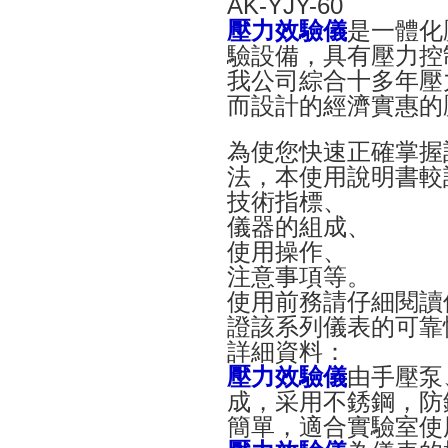
AK-YJY-60
壓力效驗儀
是一體化
驗設備，具有壓力控
我公司綜合十多年壓
而設計的經濟實惠的
為使您快速正確掌握
法，本使用說明書較
技術指標、
儀器的組成、
使用操作、
注意事項等。
使用前務請仔細閱讀
證該系列儀表的可靠
詳細資料：
壓力效驗儀
由手壓泵
成，采用不銹鋼，防
簡單，適合實驗室使