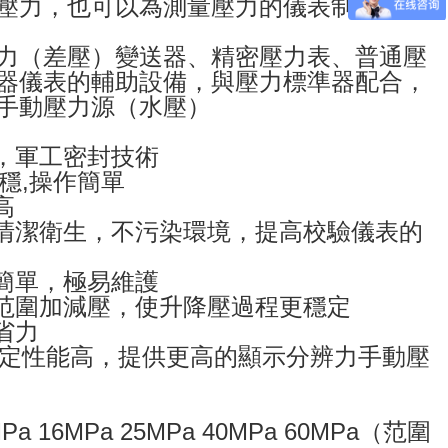
壓力，也可以為測量壓力的儀表制造廠校
力（差壓）變送器、精密壓力表、普通壓
器儀表的輔助設備，與壓力標準器配合，
手動壓力源（水壓）
鋼，軍工密封技術
平穩,操作簡單
高
，清潔衛生，不污染環境，提高校驗儀表的
作簡單，極易維護
大范圍加減壓，使升降壓過程更穩定
省力
,穩定性能高，提供更高的顯示分辨力手動壓
a 16MPa 25MPa 40MPa 60MPa（范圍