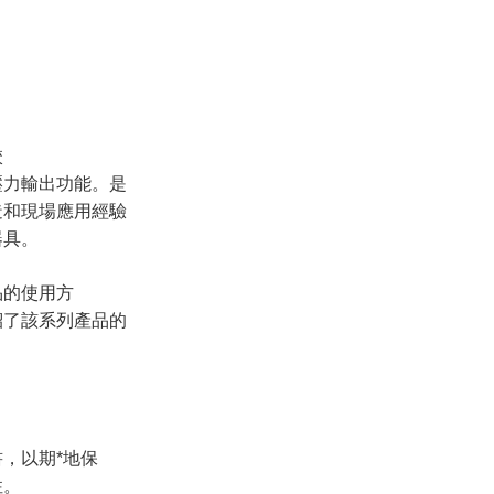
校
壓力輸出功能。是
造和現場應用經驗
器具。
品的使用方
紹了該系列產品的
，以期*地保
性。