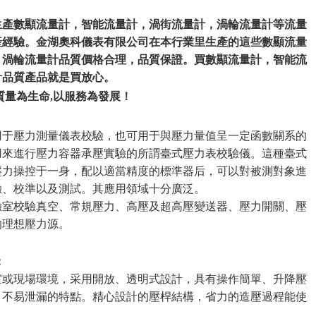
生產數顯流量計，智能流量計，渦街流量計，渦輪流量計等流量
產經驗。金湖奧科儀表有限公司在本行業里生產的這些數顯流量
，渦輪流量計品質價格合理，品質保證。買數顯流量計，智能流
計品質產品就是買放心。
質量為生命
,
以服務為發展！
用于壓力測量儀表校驗，也可用于與壓力量值呈一定函數關系的
用來進行壓力容器承壓實驗的所謂臺式壓力表校驗儀。這種臺式
壓力操控于一身，配以適當精度的標準器后，可以對被測對象進
驗、校準以及測試。其應用領域十分廣泛。
驗室校驗真空、常規壓力、高壓及超高壓變送器、壓力開關、壓
的理想壓力源。
：
室或現場環境，采用開放、透明式設計，具有操作簡單、升降壓
、不易泄漏的特點。精心設計的壓桿結構，省力的造壓過程能使