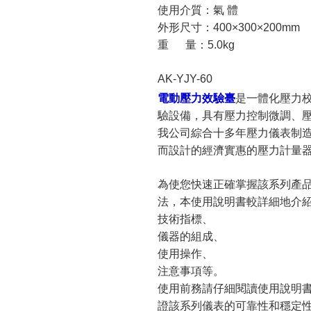
使用介質：氣 體
外形尺寸：400×300×200mm
重 量：5.0kg
AK-YJY-60
電動壓力效驗臺
是一體化壓力
驗設備，具有壓力控制微調、
我公司綜合十多年壓力儀表制
而設計的經濟實惠的壓力計量
為使您快速正確掌握該系列產
法，本使用說明書較詳細地介
技術指標、
儀器的組成、
使用操作、
注意事項等。
使用前務請仔細閱讀使用說明書
證該系列儀表的可靠性和穩定