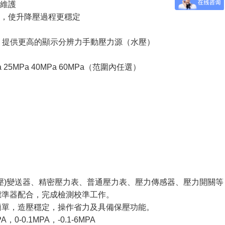
易維護
壓，使升降壓過程更穩定
高，提供更高的顯示分辨力手動壓力源（水壓）
a 25MPa 40MPa 60MPa（范圍內任選）
：
壓)變送器、精密壓力表、普通壓力表、壓力傳感器、壓力開關等
標準器配合，完成檢測校準工作。
簡單，造壓穩定，操作省力及具備保壓功能。
，0-0.1MPA，-0.1-6MPA