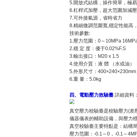
5.開放式結構，操作簡單，極
6.杠桿式加壓，超大范圍加減
7.可外接氣源，省時省力
8.精細微調范圍寬,穩定性能
技術參數:
1.壓力范圍：0～10MPa 16MP
2.穩 定 度：優于0.02%F.S
3.輸出接口：M20 x 1.5
4.使用介質：液 體 （水或油）
5.外形尺寸：400×240×230mm
6.重 量：5.0kg
四、
電動壓力效驗臺
詳細資料
真空壓力校驗臺是校驗壓力(差
儀器儀表的輔助設備，與壓力
真空校驗臺主要特點是：結構
壓力范圍：-0.1～0，-0.1～4MPA