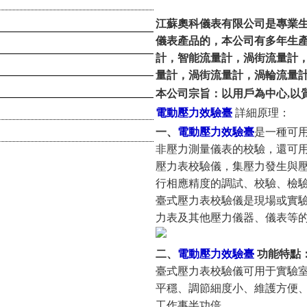
江蘇奧科儀表有限公司是專業
儀表產品的，本公司有多年生
計，智能流量計，渦街流量計
量計，渦街流量計，渦輪流量
本公司宗旨：以用戶為中心
,
以
電動壓力效驗臺
詳細原理：
一、
電動壓力效驗臺
是一種可
非壓力測量儀表的校驗，還可
壓力表校驗儀，集壓力發生與
行相應精度的調試、校驗、檢
臺式壓力表校驗儀是現場或實
力表及其他壓力儀器、儀表等
二、
電動壓力效驗臺
功能特點
臺式壓力表校驗儀可用于實驗
平穩、調節細度小、維護方便
工作事半功倍。