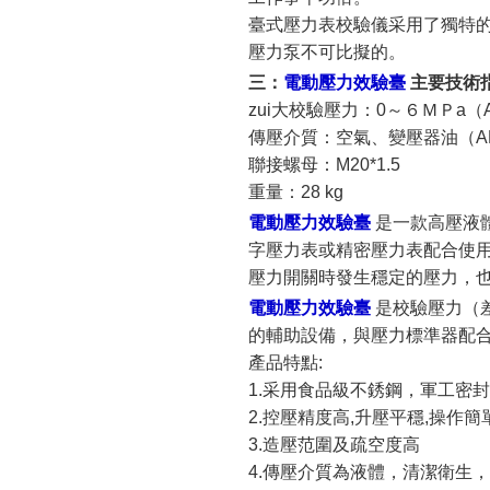
臺式壓力表校驗儀采用了獨特
壓力泵不可比擬的。
三：
電動壓力效驗臺
主要技術
zui大校驗壓力：
0
～６ＭＰ
a
（
傳壓介質：空氣、變壓器油（
A
聯接螺母：
M20*1.5
重量：
28 kg
電動壓力效驗臺
是一款高壓液
字壓力表或精密壓力表配合使用
壓力開關時發生穩定的壓力，
電動壓力效驗臺
是校驗壓力（
的輔助設備，與壓力標準器配
產品特點:
1.采用食品級不銹鋼，軍工密
2.控壓精度高,升壓平穩,操作簡
3.造壓范圍及疏空度高
4.傳壓介質為液體，清潔衛生