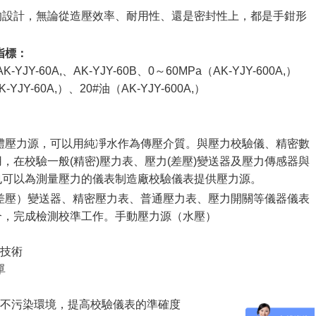
的設計，無論從造壓效率、耐用性、還是密封性上，都是手鉗形
指標：
AK-YJY-60A,
、
AK-YJY-60B
、
0
～
60MPa
（
AK-YJY-600A,
）
K-YJY-60A,
）、
20#
油（
AK-YJY-600A,
）
體壓力源，可以用純凈水作為傳壓介質。與壓力校驗儀、精密數
，在校驗一般(精密)壓力表、壓力(差壓)變送器及壓力傳感器與
也可以為測量壓力的儀表制造廠校驗儀表提供壓力源。
差壓）變送器、精密壓力表、普通壓力表、壓力開關等儀器儀表
合，完成檢測校準工作。手動壓力源（水壓）
封技術
單
，不污染環境，提高校驗儀表的準確度