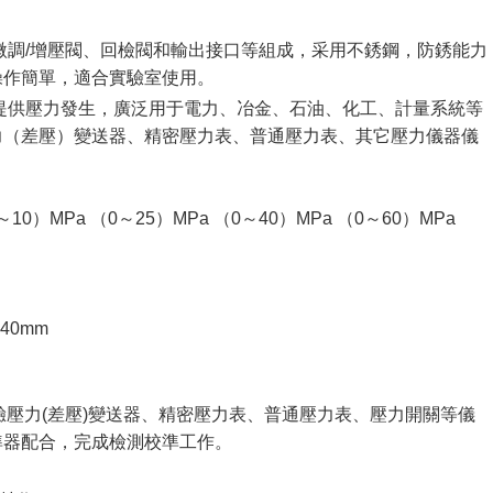
微調/增壓閥、回檢閥和輸出接口等組成，采用不銹鋼，防銹能力
操作簡單，適合實驗室使用。
提供壓力發生，廣泛用于電力、冶金、石油、化工、計量系統等
力（差壓）變送器、精密壓力表、普通壓力表、其它壓力儀器儀
10）MPa （0～25）MPa （0～40）MPa （0～60）MPa
340mm
驗壓力(差壓)變送器、精密壓力表、普通壓力表、壓力開關等儀
準器配合，完成檢測校準工作。