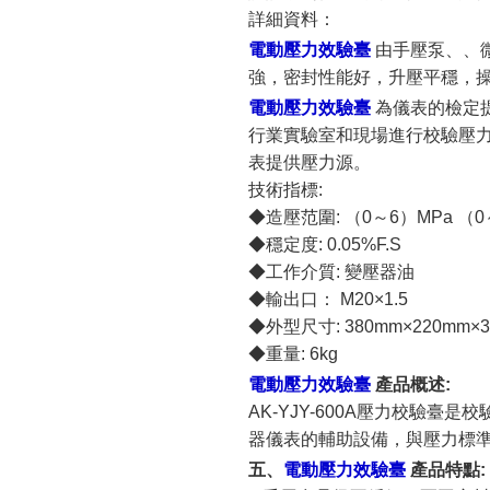
詳細資料：
電動壓力效驗臺
由手壓泵、、
強，密封性能好，升壓平穩，
電動壓力效驗臺
為儀表的檢定
行業實驗室和現場進行校驗壓
表提供壓力源。
技術指標:
◆造壓范圍: （0～6）MPa （0～
◆穩定度: 0.05%F.S
◆工作介質: 變壓器油
◆輸出口： M20×1.5
◆外型尺寸: 380mm×220mm×
◆重量: 6kg
電動壓力效驗臺
產品概述:
AK-YJY-600A
壓力校驗臺是校
器儀表的輔助設備，與壓力標
五、
電動壓力效驗臺
產品特點: