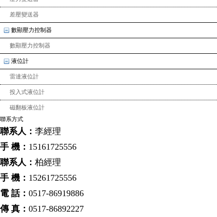
差壓變送器
數顯壓力控制器
數顯壓力控制器
液位計
雷達液位計
投入式液位計
磁翻板液位計
聯系方式
聯系人：
李經理
手 機：
15161725556
聯系人：
柏經理
手 機：
15261725556
電 話：
0517-86919886
傳 真：
0517-86892227