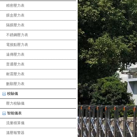
精密壓力表
膜盒壓力表
隔膜壓力表
不銹鋼壓力表
電接點壓力表
遠傳壓力表
普通壓力表
耐震壓力表
數顯壓力表
校驗儀
壓力校驗儀
智能儀表
流量積算儀
溫壓報警器