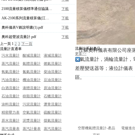
2100流量積算儀標準通信協議-標準MODBUS格式.pdf
下載
AK-2100系列流量積算儀(江蘇奧科儀表有限公司).pdf
下載
奧科儀表V錐說明書(1).pdf
下載
奧科超聲波流量計.pdf
下載
上一頁
1
2
3
下一頁
流量計系列產品
流量計直通車
江蘇奧科儀表有限公司座落
更多>>
污水流量計
酸堿流量計
液堿流量計
空氣流量計，渦輪流量計，
蒸汽流量計
氣體流量計
燃氣流量計
差壓變送器等；液位計儀表
氧氣流量計
氮氣流量計
柴油流量計
區。
汽油流量計
機油流量計
豆油流量計
白酒流量計
液體流量計
原油流量計
石油流量計
樹脂流量計
石蠟流量計
涂料流量計
污泥流量計
瀝青流量計
精密壓力表
空氣流量計
硫酸流量計
原水流量計
泥漿流量計
煤氣流量計
空壓機氣體流量計-產品
電爐進
蒸汽流量表
蒸汽計量表
蒸汽流量計