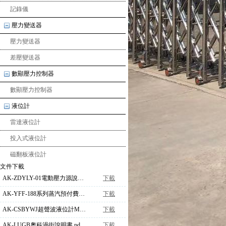
記錄儀
壓力變送器
壓力變送器
差壓變送器
數顯壓力控制器
數顯壓力控制器
液位計
雷達液位計
投入式液位計
磁翻板液位計
文件下載
AK-ZDYLY-01電動壓力源說明書.pdf
下載
AK-YFF-188系列蒸汽預付費系統智能自控流量積算儀使用說明(20110831).doc
下載
AK-CSBYWJ超聲波液位計ModBus協議.doc
下載
AK-LUGB奧科渦街說明書.pdf
下載