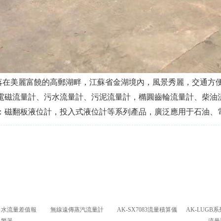
在美麗富饒的高郵湖畔，江蘇省金湖境內，風景秀麗，交通方
電磁流量計、污水流量計、污泥流量計，橢圓齒輪流量計、柴油
：磁翻板液位計，投入式液位計等系列產品，廣泛應用于石油、
出水流量差值報
無線遠傳蒸汽流量計
AK-SX7083流量積算儀
AK-LUGB