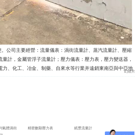
便。公司主要經營：流量儀表：渦街流量計、蒸汽流量計、壓縮
流量計，金屬管浮子流量計；壓力儀表：壓力表，壓力變送器，
電力、化工、冶金、制藥、自來水等行業并遠銷東南亞與中亞地
幻燈片
系列氣體渦街
精密數顯壓力表
紙漿流量計