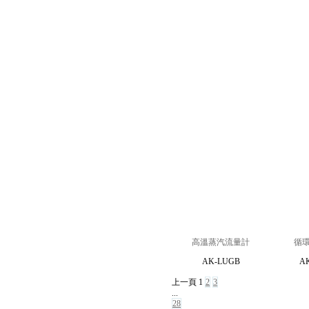
高溫蒸汽流量計
循
AK-LUGB
A
上一頁
1
2
3
...
28