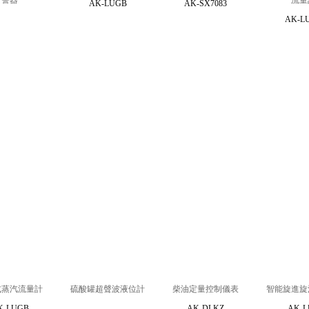
警器
流量
AK-LUGB
AK-SX7083
AK-L
式蒸汽流量計
硫酸罐超聲波液位計
柴油定量控制儀表
智能旋進旋
K-LUGB
AK-DLKZ
AK-L