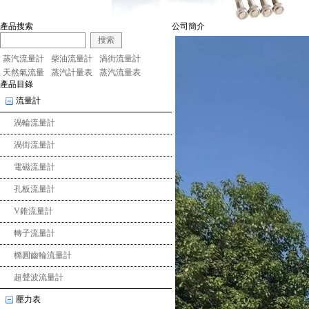
產品搜索
公司簡介
搜索
蒸汽流量計
柴油流量計
渦街流量計
天然氣流量
蒸汽計量表
蒸汽流量表
產品目錄
流量計
渦輪流量計
渦街流量計
電磁流量計
孔板流量計
V錐流量計
轉子流量計
橢圓齒輪流量計
超聲波流量計
壓力表