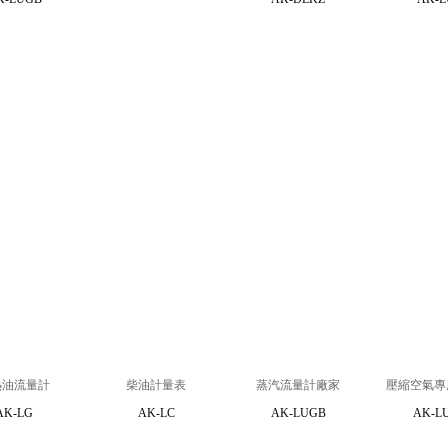
熱油流量計
柴油計量表
蒸汽流量計廠家
壓縮空氣專
AK-LG
AK-LC
AK-LUGB
AK-L