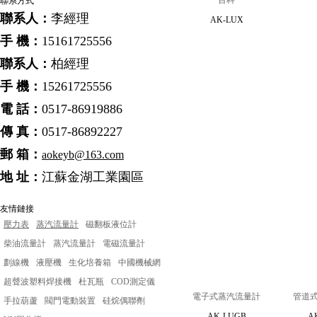
百科
聯系方式
聯系人：
李經理
AK-LUX
手 機：
15161725556
聯系人：
柏經理
手 機：
15261725556
電 話：
0517-86919886
傳 真：
0517-86892227
郵 箱：
a
okeyb@163.com
地 址：
江蘇金湖工業園區
友情鏈接
壓力表
蒸汽流量計
磁翻板液位計
柴油流量計
蒸汽流量計
電磁流量計
劃線機
液壓機
生化培養箱
中國機械網
超聲波塑料焊接機
杜瓦瓶
COD測定儀
電子式蒸汽流量計
管道
手拉葫蘆
閥門電動裝置
硅烷偶聯劑
AK-LUGB
A